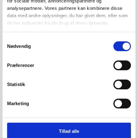
for sociale medier, annonceringspartnere og
analysepartnere. Vores partnere kan kombinere disse
data med andre oplysninger, du har givet dem, eller som
de har indsamlet fra din brug af deres tjenester.
Samtykkevalg
Nødvendig
Hjerte dobbelt
Hjerter dobbelt
Præferencer
Statistik
Marketing
Tillad alle
Rose opmalet med sort
Rose unden opmaling