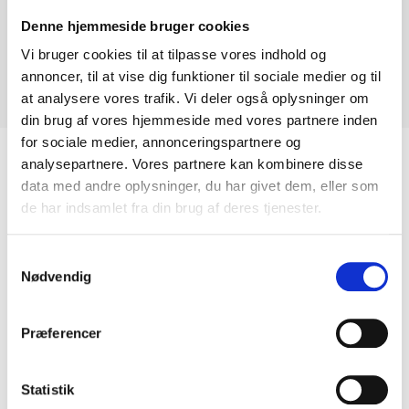
Denne hjemmeside bruger cookies
Overflade: Poleret
Vi bruger cookies til at tilpasse vores indhold og
Anvendelse: Bordplader, vinduesplader og gulve.
annoncer, til at vise dig funktioner til sociale medier og til
Oprindelsesland: Indien
at analysere vores trafik. Vi deler også oplysninger om
Type: Gabbro
din brug af vores hjemmeside med vores partnere inden
for sociale medier, annonceringspartnere og
analysepartnere. Vores partnere kan kombinere disse
data med andre oplysninger, du har givet dem, eller som
Relaterede Varer
de har indsamlet fra din brug af deres tjenester.
Samtykkevalg
Nødvendig
Præferencer
Statistik