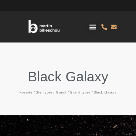
Black Galaxy
Forside
/
Stentyper
/
Granit
/
Granit typer
/ Black Galaxy