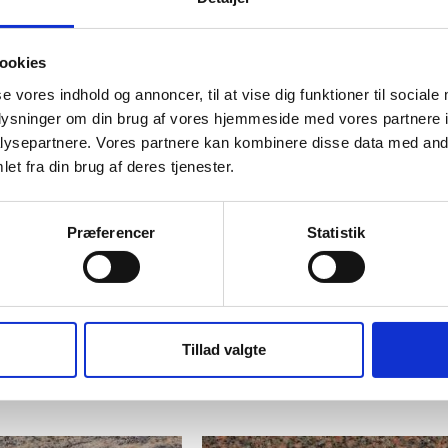
Blue In The Night
ookies
se vores indhold og annoncer, til at vise dig funktioner til sociale
Overflade: Poleret
oplysninger om din brug af vores hjemmeside med vores partnere i
Anvendelse: Bordplader, vinduesplader.
ysepartnere. Vores partnere kan kombinere disse data med andr
Oprindelsesland: Angola
et fra din brug af deres tjenester.
Type:
Præferencer
Statistik
Tillad valgte
Relaterede Varer