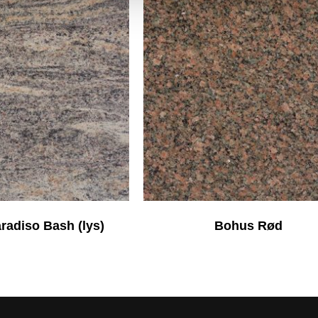
aradiso Bash (lys)
Bohus Rød