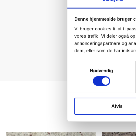
Denne hjemmeside bruger c
Vi bruger cookies til at tilpas
vores trafik. Vi deler også 
annonceringspartnere og anal
dem, eller som de har indsaml
Samtykkevalg
Nødvendig
Afvis