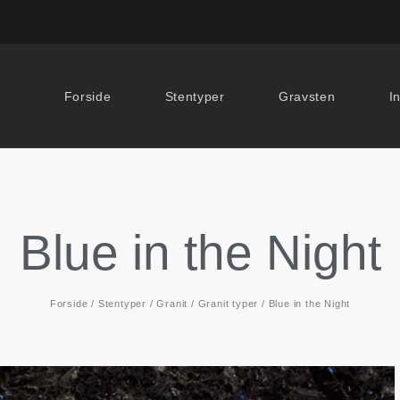
Forside
Stentyper
Gravsten
I
Blue in the Night
Forside
/
Stentyper
/
Granit
/
Granit typer
/ Blue in the Night