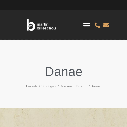
Danae
Forside
/
Stentyper
/
Keramik - Dekton
/ Danae