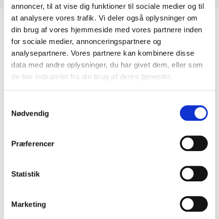
annoncer, til at vise dig funktioner til sociale medier og til
at analysere vores trafik. Vi deler også oplysninger om
din brug af vores hjemmeside med vores partnere inden
for sociale medier, annonceringspartnere og
Relaterede Varer
analysepartnere. Vores partnere kan kombinere disse
data med andre oplysninger, du har givet dem, eller som
de har indsamlet fra din brug af deres tjenester.
Samtykkevalg
Nødvendig
Præferencer
Statistik
Khalo
Entzo
Marketing