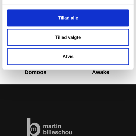
Tillad alle
Tillad valgte
Afvis
Domoos
Awake