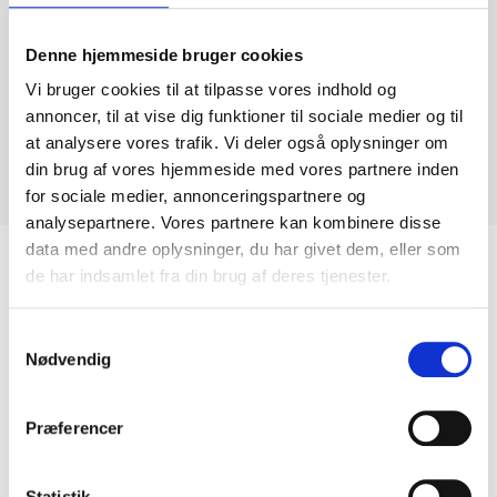
Denne hjemmeside bruger cookies
Giallo Veneziano
Vi bruger cookies til at tilpasse vores indhold og
annoncer, til at vise dig funktioner til sociale medier og til
Overflade: Poleret
at analysere vores trafik. Vi deler også oplysninger om
Anvendelse: Bordplader, vinduesplader og gulve.
din brug af vores hjemmeside med vores partnere inden
Oprindelsesland: Brasilien
Type: Granit
for sociale medier, annonceringspartnere og
analysepartnere. Vores partnere kan kombinere disse
data med andre oplysninger, du har givet dem, eller som
de har indsamlet fra din brug af deres tjenester.
Relaterede Varer
Samtykkevalg
Nødvendig
Præferencer
Statistik