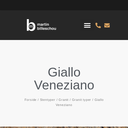
Giallo
Veneziano
Forside
/
Stentyper
/
Granit
/
Granit typer
/ Giallo
Veneziano