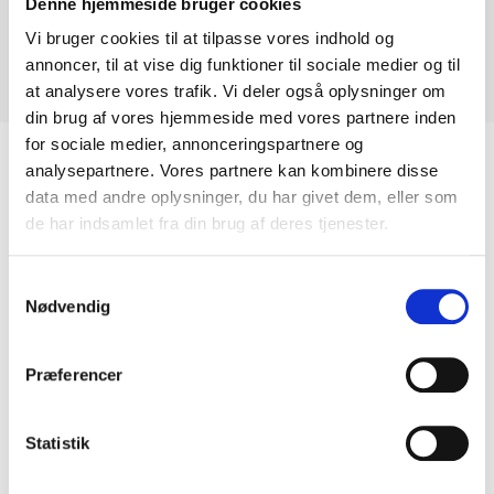
Denne hjemmeside bruger cookies
Vi bruger cookies til at tilpasse vores indhold og
Overflade: halvmat
annoncer, til at vise dig funktioner til sociale medier og til
at analysere vores trafik. Vi deler også oplysninger om
Anvendelse: Bordplader, vinduesplader og gulve
din brug af vores hjemmeside med vores partnere inden
for sociale medier, annonceringspartnere og
analysepartnere. Vores partnere kan kombinere disse
data med andre oplysninger, du har givet dem, eller som
Relaterede Varer
de har indsamlet fra din brug af deres tjenester.
Samtykkevalg
Nødvendig
Præferencer
Statistik