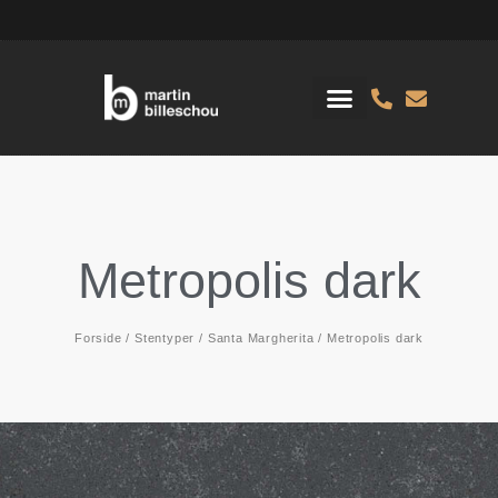
Metropolis dark
Forside
/
Stentyper
/
Santa Margherita
/ Metropolis dark