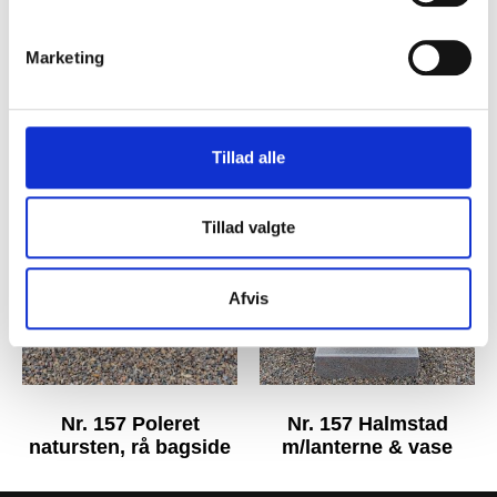
Marketing
Nr. 165 Halmstad
Nr. 158 Ysby poleret
poleret
Tillad alle
Tillad valgte
Afvis
Nr. 157 Poleret
Nr. 157 Halmstad
natursten, rå bagside
m/lanterne & vase