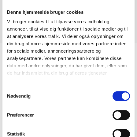
Nr. 170a Halmstad
Denne hjemmeside bruger cookies
Vi bruger cookies til at tilpasse vores indhold og
Pris: 4450,- kr.
annoncer, til at vise dig funktioner til sociale medier og til
Størrelse: 37 x 75 cm
at analysere vores trafik. Vi deler også oplysninger om
din brug af vores hjemmeside med vores partnere inden
for sociale medier, annonceringspartnere og
analysepartnere. Vores partnere kan kombinere disse
Relaterede Varer
data med andre oplysninger, du har givet dem, eller som
de har indsamlet fra din brug af deres tjenester.
Samtykkevalg
Nødvendig
Præferencer
Statistik