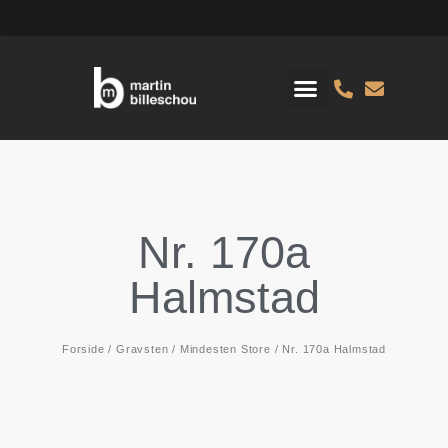
Nr. 170a
Halmstad
Forside
/
Gravsten
/
Mindesten Store
/ Nr. 170a Halmstad