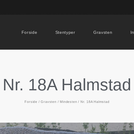
Forside
Stentyper
Gravsten
I
Nr. 18A Halmstad
Forside
/
Gravsten
/
Mindesten
/ Nr. 18A Halmstad