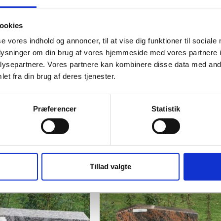
Nr. 18A Halmstad
ookies
se vores indhold og annoncer, til at vise dig funktioner til sociale
Pris: 7600,- kr.
oplysninger om din brug af vores hjemmeside med vores partnere i
Størrelse: 78 x 61 cm
ysepartnere. Vores partnere kan kombinere disse data med andr
et fra din brug af deres tjenester.
Præferencer
Statistik
Relaterede Varer
Tillad valgte