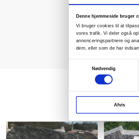
Denne hjemmeside bruger c
Vi bruger cookies til at tilpas
vores trafik. Vi deler også 
annonceringspartnere og anal
dem, eller som de har indsaml
Samtykkevalg
Nødvendig
Afvis