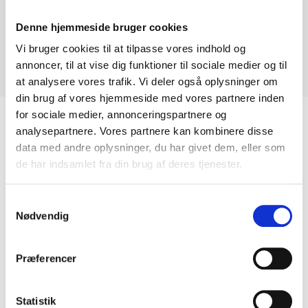
Nr. 313 Raw Silk
Denne hjemmeside bruger cookies
Vi bruger cookies til at tilpasse vores indhold og
Pris: 3100,- kr.
annoncer, til at vise dig funktioner til sociale medier og til
Størrelse: 40 x 45 cm
at analysere vores trafik. Vi deler også oplysninger om
din brug af vores hjemmeside med vores partnere inden
for sociale medier, annonceringspartnere og
analysepartnere. Vores partnere kan kombinere disse
Relaterede Varer
data med andre oplysninger, du har givet dem, eller som
de har indsamlet fra din brug af deres tjenester.
Samtykkevalg
Nødvendig
Præferencer
Statistik