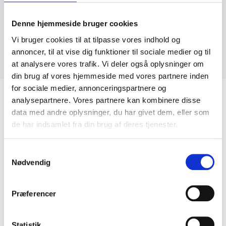
Nr. 344 Paradiso
Denne hjemmeside bruger cookies
Vi bruger cookies til at tilpasse vores indhold og
Pris: 4500,- kr:
annoncer, til at vise dig funktioner til sociale medier og til
at analysere vores trafik. Vi deler også oplysninger om
Størrelse: 57 x 45 cm
din brug af vores hjemmeside med vores partnere inden
for sociale medier, annonceringspartnere og
analysepartnere. Vores partnere kan kombinere disse
data med andre oplysninger, du har givet dem, eller som
Relaterede Varer
de har indsamlet fra din brug af deres tjenester.
Samtykkevalg
Nødvendig
Præferencer
Statistik