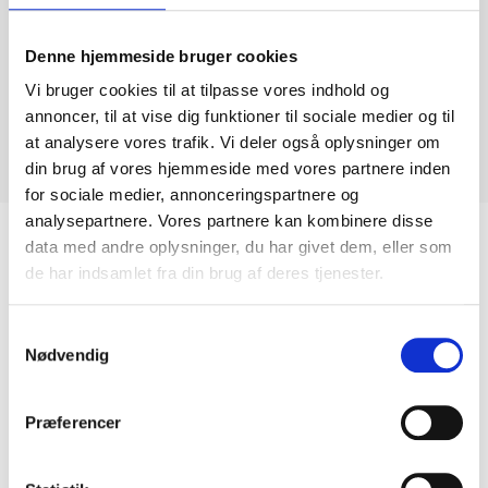
Denne hjemmeside bruger cookies
Nr. 350 Halmstad Brændt
Vi bruger cookies til at tilpasse vores indhold og
annoncer, til at vise dig funktioner til sociale medier og til
at analysere vores trafik. Vi deler også oplysninger om
Pris: 6000,- kr.
din brug af vores hjemmeside med vores partnere inden
Størrelse: 75 x 50 cm
for sociale medier, annonceringspartnere og
analysepartnere. Vores partnere kan kombinere disse
data med andre oplysninger, du har givet dem, eller som
de har indsamlet fra din brug af deres tjenester.
Relaterede Varer
Samtykkevalg
Nødvendig
Præferencer