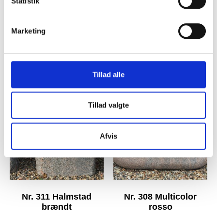
Statistik
Marketing
Nr. 322 Olivengrøn
Nr. 318 Vaanga poleret
Tillad alle
Tillad valgte
Afvis
Nr. 311 Halmstad
Nr. 308 Multicolor
brændt
rosso