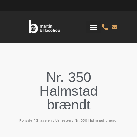
Nr. 350
Halmstad
brændt
Forside
/
Gravsten
/
Urnesten
/ Nr. 350 Halmstad brændt