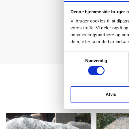
Denne hjemmeside bruger c
Vi bruger cookies til at tilpas
vores trafik. Vi deler også 
annonceringspartnere og anal
dem, eller som de har indsaml
Samtykkevalg
Nødvendig
Afvis