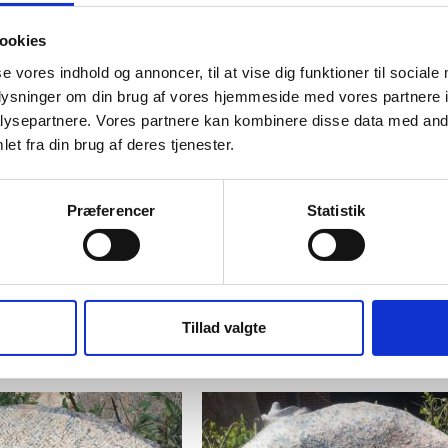
ookies
Nr. 363 Halmstad Brændt
se vores indhold og annoncer, til at vise dig funktioner til sociale
oplysninger om din brug af vores hjemmeside med vores partnere i
Pris: 2600,- kr.
ysepartnere. Vores partnere kan kombinere disse data med andr
Størrelse: 40 x 40 cm
et fra din brug af deres tjenester.
Præferencer
Statistik
Relaterede Varer
Tillad valgte