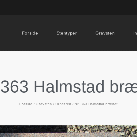
Forside
Stentyper
Gravsten
I
 363 Halmstad br
Forside
/
Gravsten
/
Urnesten
/ Nr. 363 Halmstad brændt