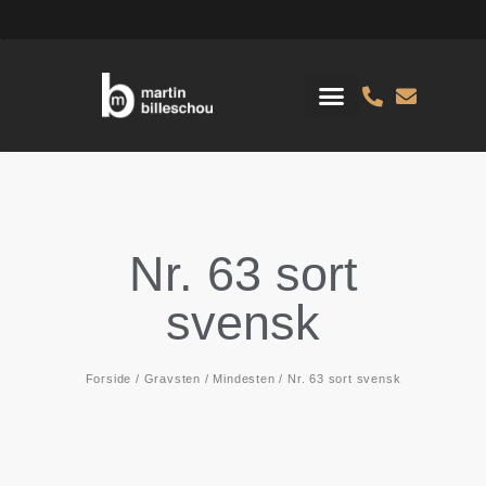
Nr. 63 sort
svensk
Forside
/
Gravsten
/
Mindesten
/ Nr. 63 sort svensk