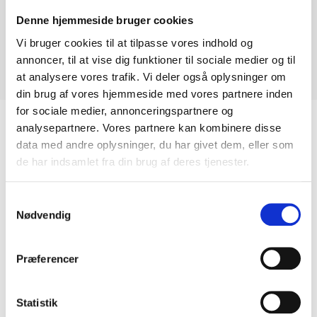
Denne hjemmeside bruger cookies
Nr. 63 Sort Svensk
Vi bruger cookies til at tilpasse vores indhold og
annoncer, til at vise dig funktioner til sociale medier og til
Pris: 5200,- kr.
at analysere vores trafik. Vi deler også oplysninger om
Størrelse: 60 x 54 cm
din brug af vores hjemmeside med vores partnere inden
for sociale medier, annonceringspartnere og
analysepartnere. Vores partnere kan kombinere disse
data med andre oplysninger, du har givet dem, eller som
Relaterede Varer
de har indsamlet fra din brug af deres tjenester.
Samtykkevalg
Nødvendig
Præferencer
Statistik