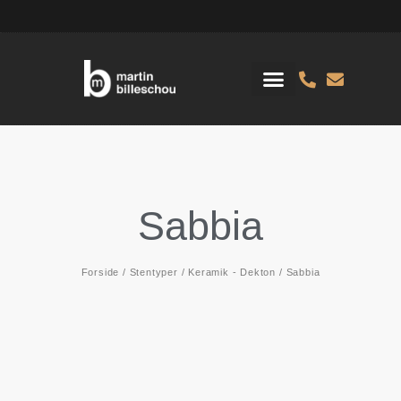
Sabbia
Forside
/
Stentyper
/
Keramik - Dekton
/ Sabbia