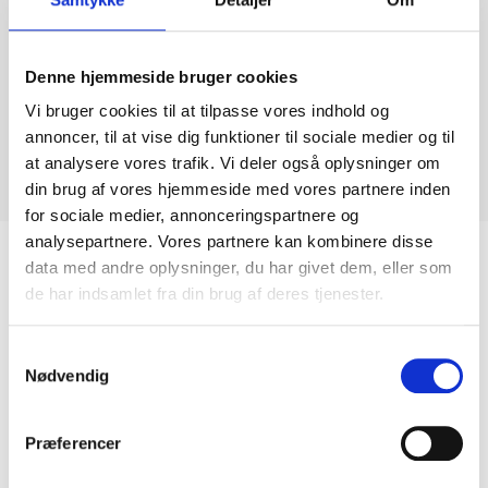
Blue Pearl / Lys Labrador
Denne hjemmeside bruger cookies
Vi bruger cookies til at tilpasse vores indhold og
Overflade: Poleret
annoncer, til at vise dig funktioner til sociale medier og til
Anvendelse: Bordplader, vinduesplader og gulve.
at analysere vores trafik. Vi deler også oplysninger om
Oprindelsesland: Norge
din brug af vores hjemmeside med vores partnere inden
Type: Granit
for sociale medier, annonceringspartnere og
analysepartnere. Vores partnere kan kombinere disse
data med andre oplysninger, du har givet dem, eller som
de har indsamlet fra din brug af deres tjenester.
Relaterede Varer
Samtykkevalg
Nødvendig
Præferencer