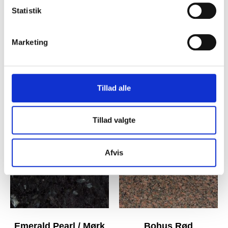
Statistik
Marketing
Mahogany Swedish
Indian paradiso Bash
(lys)
Tillad alle
Tillad valgte
Afvis
Emerald Pearl / Mørk
Bohus Rød