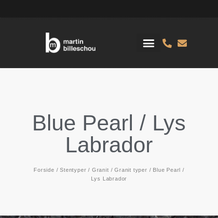
Blue Pearl / Lys
Labrador
Forside
/
Stentyper
/
Granit
/
Granit typer
/ Blue Pearl /
Lys Labrador