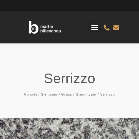
Serrizzo
Forside
/
Stentyper
/
Granit
/
Granit typer
/ Serrizzo