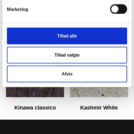
Marketing
Nebu
Nero Assoluto
Tillad alle
Tillad valgte
Afvis
Kinawa classico
Kashmir White