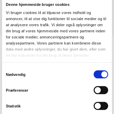
Denne hjemmeside bruger cookies
Overflade: Poleret eller stålsandsavet.
Vi bruger cookies til at tilpasse vores indhold og
Anvendelse: Bordplader, vinduesplader, gulve og trapper.
annoncer, til at vise dig funktioner til sociale medier og til
Oprindelsesland: Italien
at analysere vores trafik. Vi deler også oplysninger om
Type: Gnejs
din brug af vores hjemmeside med vores partnere inden
for sociale medier, annonceringspartnere og
analysepartnere. Vores partnere kan kombinere disse
data med andre oplysninger, du har givet dem, eller som
Relaterede Varer
de har indsamlet fra din brug af deres tjenester.
Samtykkevalg
Nødvendig
Præferencer
Statistik