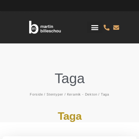
Taga
Forside
/
Stentyper
/
Keramik - Dekton
/ Taga
Taga