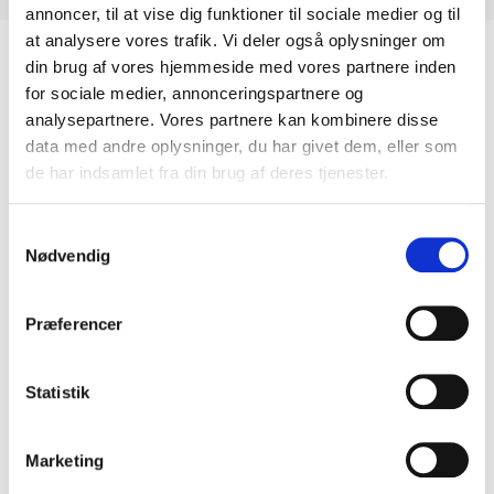
annoncer, til at vise dig funktioner til sociale medier og til
at analysere vores trafik. Vi deler også oplysninger om
din brug af vores hjemmeside med vores partnere inden
for sociale medier, annonceringspartnere og
Relaterede Varer
analysepartnere. Vores partnere kan kombinere disse
data med andre oplysninger, du har givet dem, eller som
de har indsamlet fra din brug af deres tjenester.
Samtykkevalg
Nødvendig
Præferencer
Statistik
Estramoz
Pietre grey sleben
Marketing