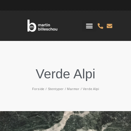
Verde Alpi
Forside
/
Stentyper
/
Marmor
/ Verde Alpi