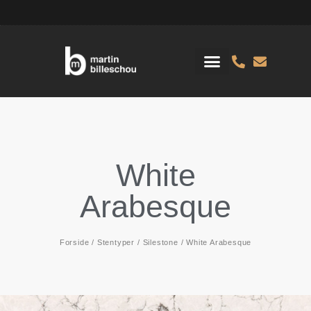
White
Arabesque
Forside
/
Stentyper
/
Silestone
/ White Arabesque