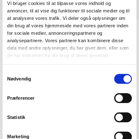
Vi bruger cookies til at tilpasse vores indhold og
White Arabesque
annoncer, til at vise dig funktioner til sociale medier og til
at analysere vores trafik. Vi deler også oplysninger om
din brug af vores hjemmeside med vores partnere inden
for sociale medier, annonceringspartnere og
analysepartnere. Vores partnere kan kombinere disse
Relaterede Varer
data med andre oplysninger, du har givet dem, eller som
de har indsamlet fra din brug af deres tjenester.
Samtykkevalg
Nødvendig
Præferencer
Statistik
Marketing
Unsui
Snowy Ibiza