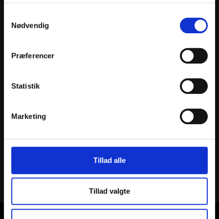
Samtykkevalg
Nødvendig
Præferencer
Åbningstider:
Mandag – Torsdag 08.00 – 16.30
Statistik
Fredag 08.00 – 16.00
Lørdag efter aftale
Kontakt:
Marketing
info@billeschou.dk
+45 75 14 27 00
Addresse:
Tillad alle
Kvaglundvej 94
6705 Esbjerg Ø
Tillad valgte