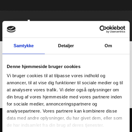
Samtykke
Detaljer
Om
Hej verden!
Velkommen til WordPress. Dette er dit første indlæg.
Denne hjemmeside bruger cookies
Rediger eller slet det, og begynd herefter med at skrive!
Vi bruger cookies til at tilpasse vores indhold og
annoncer, til at vise dig funktioner til sociale medier og til
Skriv et svar
at analysere vores trafik. Vi deler også oplysninger om
din brug af vores hjemmeside med vores partnere inden
Du skal være
logget ind
for at skrive en kommentar.
for sociale medier, annonceringspartnere og
analysepartnere. Vores partnere kan kombinere disse
data med andre oplysninger, du har givet dem, eller som
de har indsamlet fra din brug af deres tjenester.