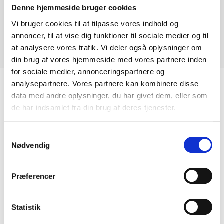
Claron 500
Denne hjemmeside bruger cookies
Vi bruger cookies til at tilpasse vores indhold og
Planlimning og underlimning/fræsning.
annoncer, til at vise dig funktioner til sociale medier og til
Kummemål indv. ca. 50 x 40 x 19 cm
at analysere vores trafik. Vi deler også oplysninger om
Skabstørrelse: 60 cm
din brug af vores hjemmeside med vores partnere inden
for sociale medier, annonceringspartnere og
analysepartnere. Vores partnere kan kombinere disse
data med andre oplysninger, du har givet dem, eller som
Relaterede Varer
de har indsamlet fra din brug af deres tjenester.
Samtykkevalg
Nødvendig
Præferencer
Statistik