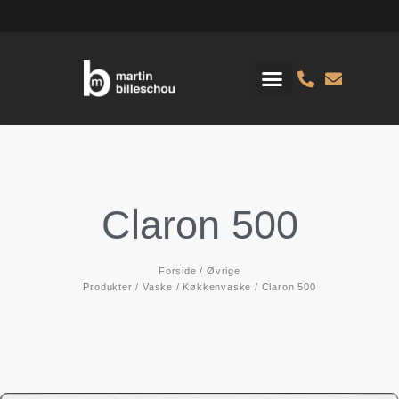
Claron 500
Forside
/
Øvrige
Produkter
/
Vaske
/
Køkkenvaske
/ Claron 500