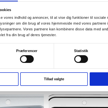
ookies
Stark 3
se vores indhold og annoncer, til at vise dig funktioner til sociale
oplysninger om din brug af vores hjemmeside med vores partnere i
Type: Porcelæn til underlimning og opfræsning.
ysepartnere. Vores partnere kan kombinere disse data med andr
Anvendelse: Badeværelse
et fra din brug af deres tjenester.
Præferencer
Statistik
Relaterede Varer
Tillad valgte