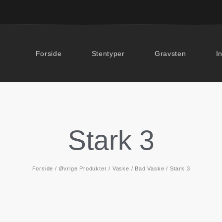
Forside
Stentyper
Gravsten
I
Stark 3
Forside
/
Øvrige Produkter
/
Vaske
/
Bad Vaske
/ Stark 3