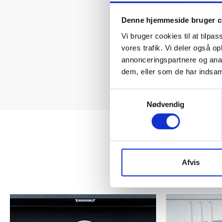
Denne hjemmeside bruger c
Vi bruger cookies til at tilpas
vores trafik. Vi deler også 
annonceringspartnere og anal
dem, eller som de har indsaml
Samtykkevalg
Nødvendig
Afvis